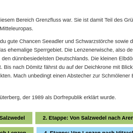
 diesem Bereich Grenzfluss war. Sie ist damit Teil des 
Mitteleuropas.
 du gute Chancen Seeadler und Schwarzstörche sowie di
as ehemalige Sperrgebiet. Die Lenzenerwische, also de
 den dünnbesiedelsten Deutschlands. Die kleinen Elbdörf
 Bis nach Dömitz fährst du auf der Deichkrone mit Blick 
kten. Mach unbedingt einen Abstecher zur Schmölener B
üterberg, der 1989 als Dorfrepublik erklärt wurde.
 Salzwedel
2. Etappe: Von Salzwedel nach Are
ach Lenzen
4. Etappe: Von Lenzen nach Hitzac