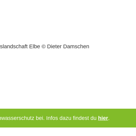
© Jochen
Purps
hwasserschutz bei. Infos dazu findest du
hier
.