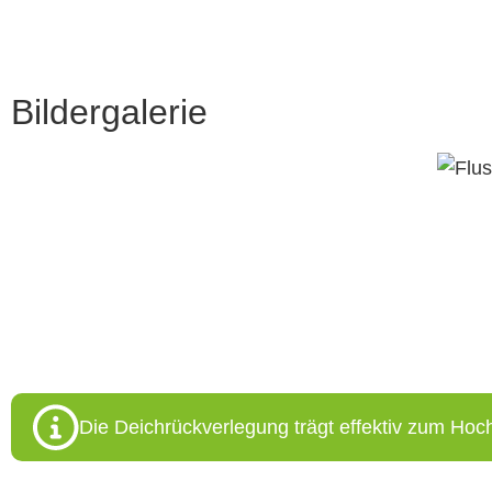
Bildergalerie
Flusslandschaft Elbe © Dieter Damschen
Die Deichrückverlegung trägt effektiv zum Hoc