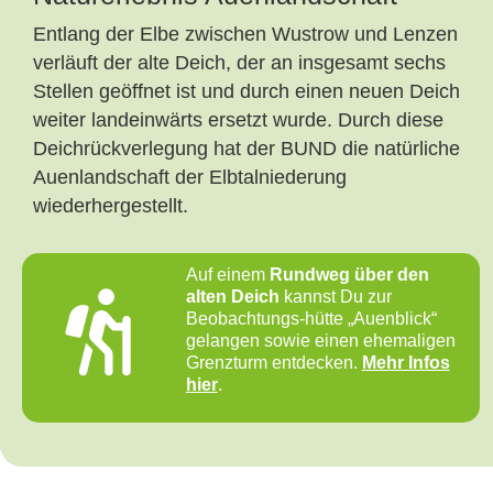
Entlang der Elbe zwischen Wustrow und Lenzen
verläuft der alte Deich, der an insgesamt sechs
Stellen geöffnet ist und durch einen neuen Deich
weiter landeinwärts ersetzt wurde. Durch diese
Deichrückverlegung hat der BUND die natürliche
Auenlandschaft der Elbtalniederung
wiederhergestellt.
Auf einem
Rundweg über den
alten Deich
kannst Du zur
Beobachtungs-hütte „Auenblick“
gelangen sowie einen ehemaligen
Grenzturm entdecken.
Mehr Infos
hier
.