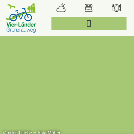
© prignitzliebe – Anja Möller